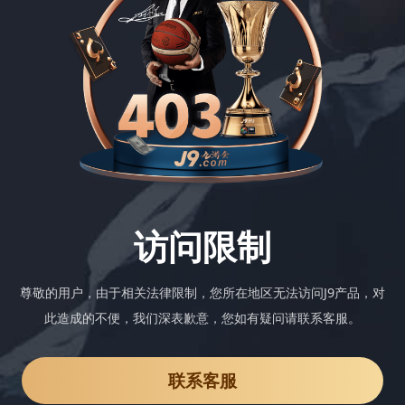
访问限制
尊敬的用户，由于相关法律限制，您所在地区无法访问J9产品，对
此造成的不便，我们深表歉意，您如有疑问请联系客服。
联系客服